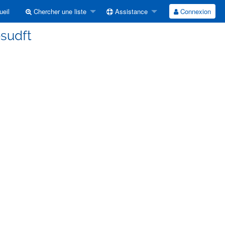
eil
Chercher une liste
Assistance
Connexion
osudft