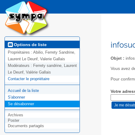
infosu
Options de liste
Propriétaires :
Abilio, Ferrety Sandrine,
Objet :
infos
Laurent Le Deunf, Valerie Gallais
Modérateurs :
Ferrety sandrine, Laurent
Vous avez de
Le Deunf, Valérie Gallais
Contacter le propriétaire
Pour confirm
Accueil de la liste
Votre adres
S'abonner
Se désabonner
Archives
Poster
Documents partagés