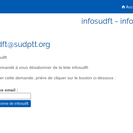
Accu
infosudft - inf
dft@sudptt.org
udft
mandé à vous désabonner de la liste infosudft.
er cette demande, prière de cliquer sur le bouton ci-dessous :
se email :