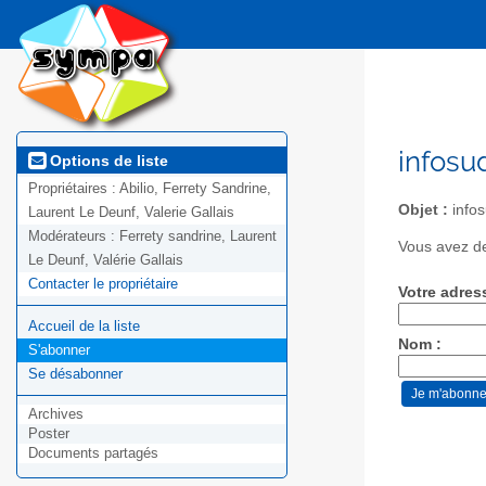
infosu
Options de liste
Propriétaires :
Abilio, Ferrety Sandrine,
Objet :
infos
Laurent Le Deunf, Valerie Gallais
Modérateurs :
Ferrety sandrine, Laurent
Vous avez de
Le Deunf, Valérie Gallais
Contacter le propriétaire
Votre adres
Accueil de la liste
Nom :
S'abonner
Se désabonner
Archives
Poster
Documents partagés