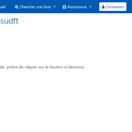
eil
Chercher une liste
Assistance
Connexion
osudft
, prière de cliquer sur le bouton ci-dessous :